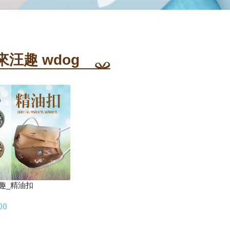
來汪趣 wdog
趣_精油扣
00