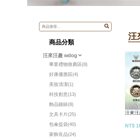
汪
商品分類
汪來汪趣 wdog
畢業禮物推薦區(8)
好康優惠區(4)
美妝清潔(1)
科技創意(13)
飾品鐘錶(8)
汪來汪
文具卡片(25)
包傘提袋(40)
NT$ 1
家飾良品(24)