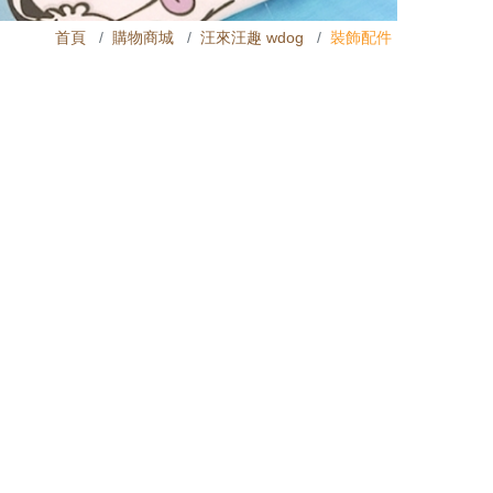
首頁
購物商城
汪來汪趣 wdog
裝飾配件