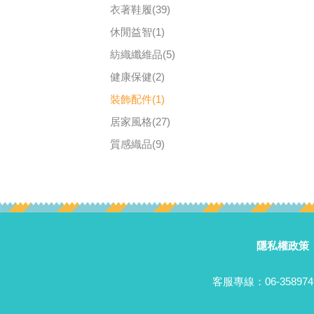
衣著鞋履(39)
休閒益智(1)
紡織纖維品(5)
健康保健(2)
裝飾配件(1)
居家風格(27)
質感織品(9)
隱私權政策
客服專線：06-358974