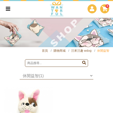
0
首頁
購物商城
汪來汪趣 wdog
休閒益智